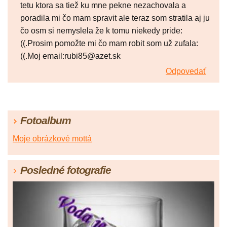
tetu ktora sa tiež ku mne pekne nezachovala a
poradila mi čo mam spravit ale teraz som stratila aj ju
čo osm si nemyslela že k tomu niekedy pride:
((.Prosim pomožte mi čo mam robit som už zufala:
((.Moj email:rubi85@azet.sk
Odpovedať
Fotoalbum
Moje obrázkové mottá
Posledné fotografie