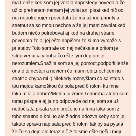
ma.Lenže ked som jej volala naposledy povedala že
už to prehanam nemam jej volat ani pisat ked nič od
nej nepotrebujem povedala že ma už ine priority a
stretnut sa so mnou nechce a že jej mam zavolat ked
budem niečo potrebovat aj ked na druhej strane
povedala že aj jej ešte napišem že si ma vymaže s
priatelov.Toto som ale od nej nečakala a pritom je
silno veriacia v boha čo ešte tym duplom jej
nerozumiem.Snažila som sa jej pomoct,podporit lenže
ona o to nestoji a neviem čo mam robit,nechcem ju
stratit a chyba mi :(.Niekedy rozmyšlam čo sa stalo s
tou mojou kamoškou čo bola pred 8 rokmi ku mne
taka mila a dobra?Mohla ju zmenit choroba alebo som
tomu prispela aj ja no odpovede od nej som sa už
nedočkala pisala som prečo je na mna taka som z
toho smutna a boli to ale žiadna odozva keby som jej
takuto spravu napisala pred 8 rokmi tak by sa pytala
že čo sa deje ale teraz nič.A to sme ešte riešili moju