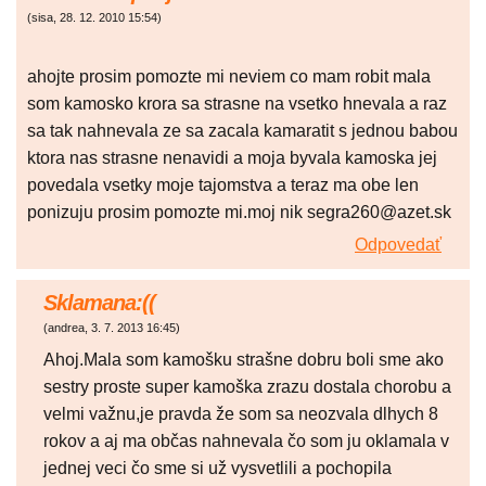
(
sisa
,
28. 12. 2010
15:54
)
ahojte prosim pomozte mi neviem co mam robit mala
som kamosko krora sa strasne na vsetko hnevala a raz
sa tak nahnevala ze sa zacala kamaratit s jednou babou
ktora nas strasne nenavidi a moja byvala kamoska jej
povedala vsetky moje tajomstva a teraz ma obe len
ponizuju prosim pomozte mi.moj nik segra260@azet.sk
Odpovedať
Sklamana:((
(
andrea
,
3. 7. 2013
16:45
)
Ahoj.Mala som kamošku strašne dobru boli sme ako
sestry proste super kamoška zrazu dostala chorobu a
velmi važnu,je pravda že som sa neozvala dlhych 8
rokov a aj ma občas nahnevala čo som ju oklamala v
jednej veci čo sme si už vysvetlili a pochopila