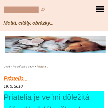
Mottá, citáty, obrázky...
Úvod
»
Poradňa pre baby
»
Priatelia...
Priatelia...
19. 2. 2010
Priatelia je veľmi dôležitá